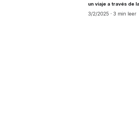
un viaje a través de la
3/2/2025
3 min leer
Descubre la magia del b
Ruta Wellness es un pr
y Wellness Standards, c