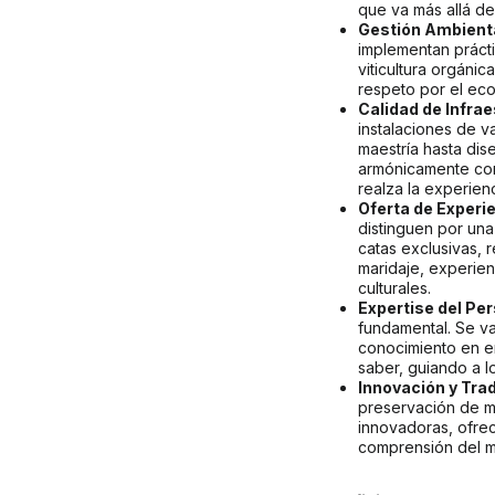
que va más allá de 
Gestión Ambienta
implementan prácti
viticultura orgánic
respeto por el eco
Calidad de Infrae
instalaciones de v
maestría hasta dis
armónicamente con
realza la experienc
Oferta de Experie
distinguen por una
catas exclusivas, 
maridaje, experien
culturales.
Expertise del Per
fundamental. Se va
conocimiento en en
saber, guiando a lo
Innovación y Trad
preservación de m
innovadoras, ofre
comprensión del m