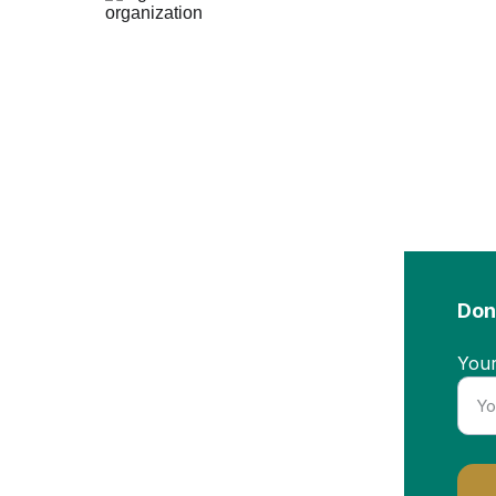
contacto@
IAWR in 
ication entity 
omoting wellness 
Don
Your
ntellectual or 
property and have 
btaining it, so 
ntellectual 