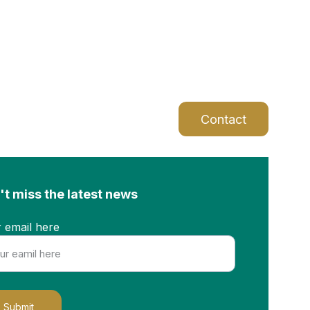
rutawellness.mx
Contact
't miss the latest news
 email here
Submit